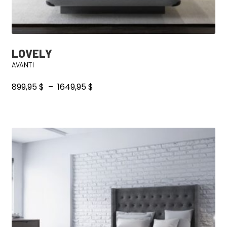
LOVELY
AVANTI
Plage
899,95
$
–
1649,95
$
de
prix :
899,95 $
à
1649,95 $