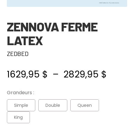
ZENNOVA FERME
LATEX
ZEDBED
Plage
1629,95
$
–
2829,95
$
de
Grandeurs :
prix :
Simple
Double
Queen
1629,9
King
à