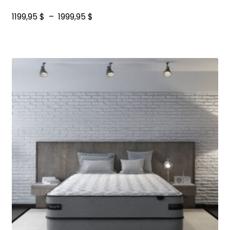
Plage
1199,95
$
–
1999,95
$
de
prix :
1199,95 $
à
1999,95 $