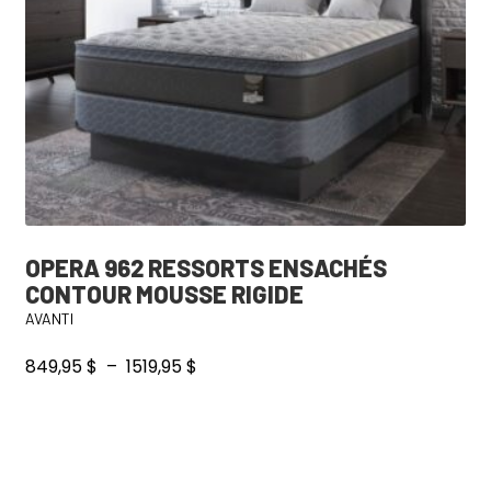
OPERA 962 RESSORTS ENSACHÉS
CONTOUR MOUSSE RIGIDE
AVANTI
Plage
849,95
$
–
1519,95
$
de
prix :
849,95 $
à