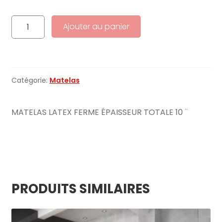
2829,
quantité
Ajouter au panier
de
ZENNOVA
FERME
LATEX
Catégorie:
Matelas
MATELAS LATEX FERME ÉPAISSEUR TOTALE 10 ¨
PRODUITS SIMILAIRES