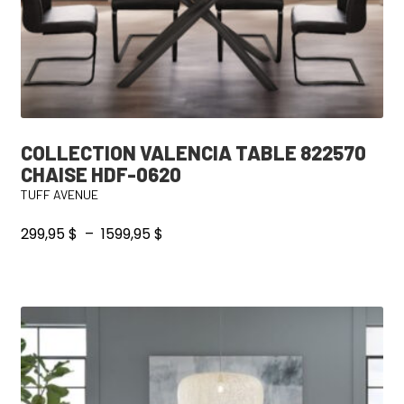
COLLECTION VALENCIA TABLE 822570
CHAISE HDF-0620
TUFF AVENUE
Plage
299,95
$
–
1599,95
$
de
prix :
Ce
299,95 $
produit
à
a
1599,95 $
plusieurs
variations.
Les