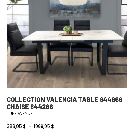
options
peuvent
être
choisies
sur
la
page
du
produit
COLLECTION VALENCIA TABLE 844669
CHAISE 844268
TUFF AVENUE
Plage
389,95
$
–
1999,95
$
de