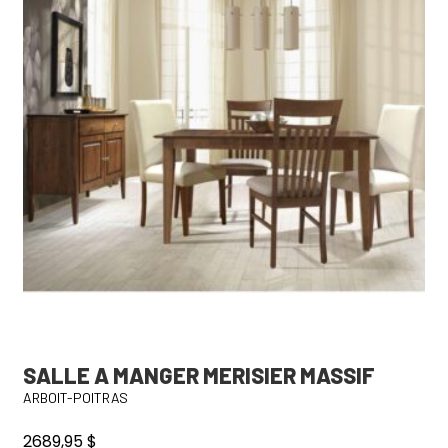
variations.
Les
options
peuvent
être
choisies
sur
la
page
du
produit
SALLE A MANGER MERISIER MASSIF
ARBOIT-POITRAS
2689,95
$