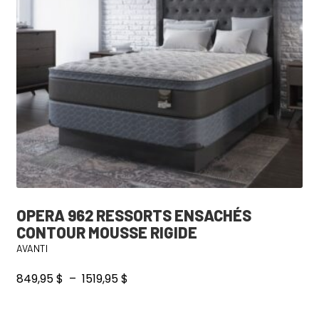
peuvent
être
choisies
sur
la
page
du
produit
OPERA 962 RESSORTS ENSACHÉS
CONTOUR MOUSSE RIGIDE
AVANTI
Plage
849,95
$
–
1519,95
$
de
prix :
Ce