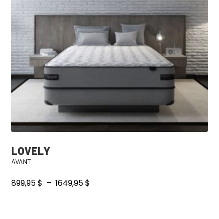
peuvent
être
choisies
sur
la
page
du
produit
LOVELY
AVANTI
Plage
899,95
$
–
1649,95
$
de
prix :
Ce