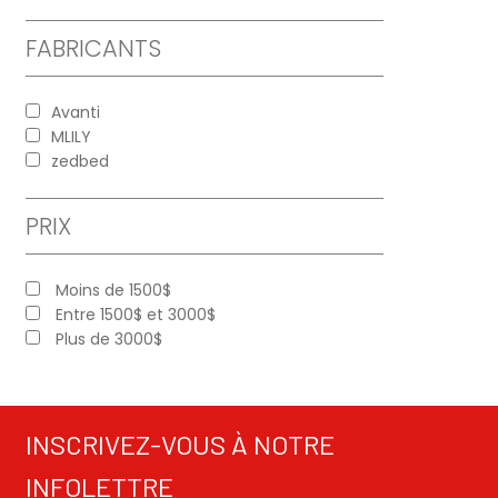
Les
FABRICANTS
options
peuvent
être
Avanti
choisies
MLILY
zedbed
sur
la
page
PRIX
du
produit
Moins de 1500$
Entre 1500$ et 3000$
Plus de 3000$
INSCRIVEZ-VOUS À NOTRE
INFOLETTRE