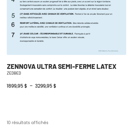
ZENNOVA ULTRA SEMI-FERME LATEX
ZEDBED
Plage
1899,95
$
–
3299,95
$
de
prix :
Ce
1899,95 $
produit
à
a
3299,95 $
10 résultats affichés
plusieurs
variations.