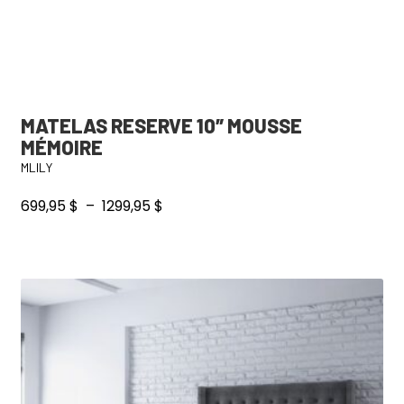
produit
MATELAS RESERVE 10″ MOUSSE
MÉMOIRE
MLILY
Plage
699,95
$
–
1299,95
$
de
prix :
Ce
699,95 $
produit
à
a
1299,95 $
plusieurs
variations.
Les
options