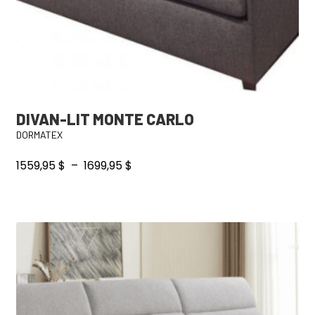
DIVAN-LIT MONTE CARLO
DORMATEX
Plage
1559,95
$
–
1699,95
$
de
prix :
Ce
1559,95 $
produit
à
a
1699,95 $
plusieurs
variations.
Les
options