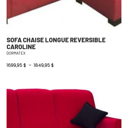
produit
SOFA CHAISE LONGUE REVERSIBLE
CAROLINE
DORMATEX
Plage
1699,95
$
–
1849,95
$
de
prix :
Ce
1699,95 $
produit
à
a
1849,95 $
plusieurs
variations.
Les
options