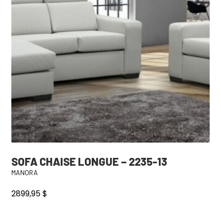
options
peuvent
être
choisies
sur
la
page
du
produit
SOFA CHAISE LONGUE – 2235-13
MANORA
2899,95
$