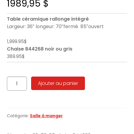
1989,95
$
Table céramique rallonge intégré
Largeur: 36″ longeur: 70″fermé 85″ouvert
1,999.95$
Chaise 844268 noir ou gris
389.95$
quantité
Ajouter au panier
de
TUFF
Avenue
Table
Catégorie:
Salle à manger
844669