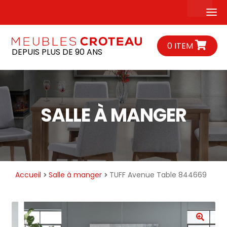
ALLER
ALLER
À
AU
Ouvrir
SALON
LA
CONTENU
RECHE
le
SALLE À MANGER
NAVIGATION
0 ITEM
DEPUIS PLUS DE 90 ANS
sous-
CHAMBRE
menu
MATELAS
À PROPOS
SERVICES
CARRIÈRES
SALLE À MANGER
CONTACT
MON COMPTE
Accueil
Salle à manger
TUFF Avenue Table 844669