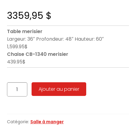
3359,95
$
Table merisier
Largeur: 36″ Profondeur: 48″ Hauteur: 60″
1,599.95$
Chaise CB-1340 merisier
439.95$
quantité
Ajouter au panier
de
salle
a
manger
Catégorie:
Salle à manger
Merisier
Massif