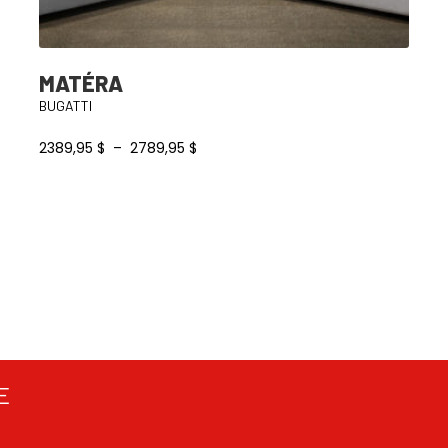
MATÉRA
BUGATTI
Plage
2389,95
$
–
2789,95
$
de
prix :
2389,95 $
à
2789,95 $
E