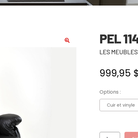
PEL 11
🔍
LES MEUBLES
999,95
Options :
Cuir et vinyle
quantité