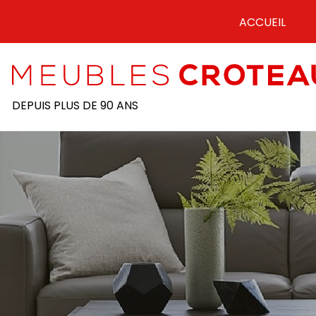
ALLER
ALLER
ACCUEIL
À
AU
LA
CONTENU
NAVIGATION
DEPUIS PLUS DE 90 ANS