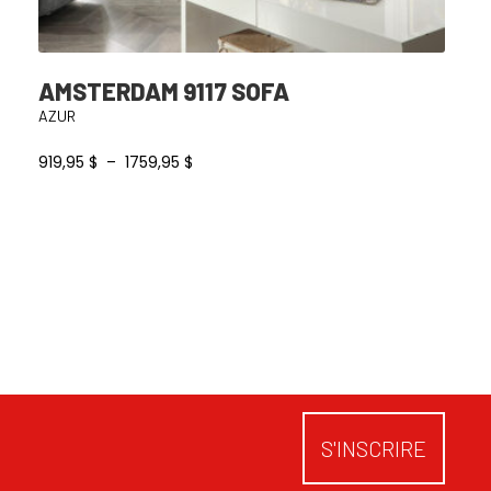
AMSTERDAM 9117 SOFA
AZUR
Plage
919,95
$
–
1759,95
$
de
prix :
919,95 $
à
1759,95 $
S'INSCRIRE