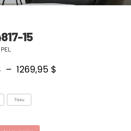
4817-15
 PEL
Plage
$
–
1269,95
$
de
prix :
Tissu
999,95 $
à