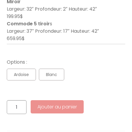
Miroir
Largeur: 32″ Profondeur: 2″ Hauteur: 42″
199.95$
Commode 5 tiroir
s
Largeur: 37″ Profondeur: 17″ Hauteur: 42″
659.95$
Options :
Ardoise
Blanc
quantité
Ajouter au panier
de
MEQ
8182