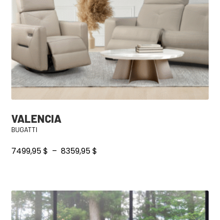
VALENCIA
BUGATTI
Plage
7499,95
$
–
8359,95
$
de
prix :
7499,95 $
à
8359,95 $