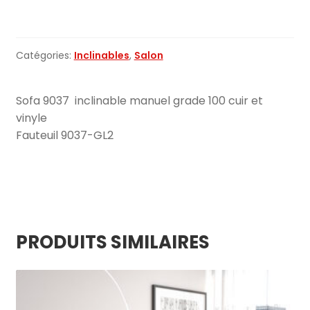
milano
9037
inclinable
Catégories:
Inclinables
,
Salon
manuel
Sofa 9037 inclinable manuel grade 100 cuir et
vinyle
Fauteuil 9037-GL2
PRODUITS SIMILAIRES