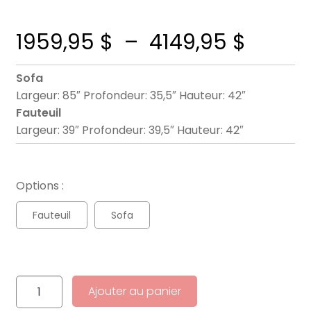
Plage
1959,95
$
–
4149,95
$
de
Sofa
Largeur: 85″ Profondeur: 35,5″ Hauteur: 42″
prix :
Fauteuil
Largeur: 39″ Profondeur: 39,5″ Hauteur: 42″
1959,9
à
Options :
4149,9
Fauteuil
Sofa
quantité
Ajouter au panier
de