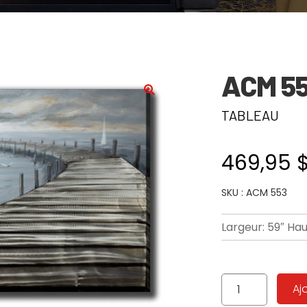
ACM 5
🔍
TABLEAU
469,95
SKU : ACM 553
Largeur: 59″ Hau
quantité
Aj
de