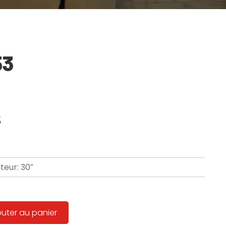
53
$
teur: 30″
outer au panier