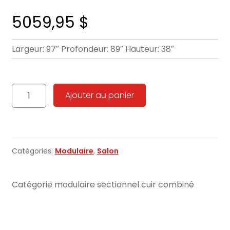
5059,95
$
Largeur: 97″ Profondeur: 89″ Hauteur: 38″
quantité
Ajouter au panier
de
Palliser
seattle
sectionnel
Catégories:
Modulaire
,
Salon
configuration
13-
36
Catégorie modulaire sectionnel cuir combiné