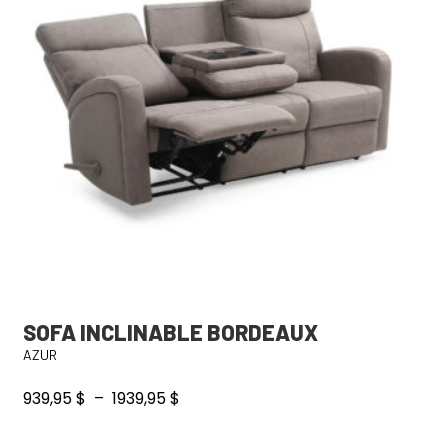
SOFA INCLINABLE BORDEAUX
AZUR
Plage
939,95
$
–
1939,95
$
de
prix :