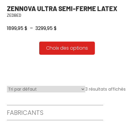
ZENNOVA ULTRA SEMI-FERME LATEX
ZEDBED
Plage
1899,95
$
–
3299,95
$
de
prix :
Ce
Choix des options
1899,95 $
produit
à
a
3299,95 $
plusieurs
variations.
Les
3 résultats affichés
options
peuvent
être
FABRICANTS
choisies
sur
la