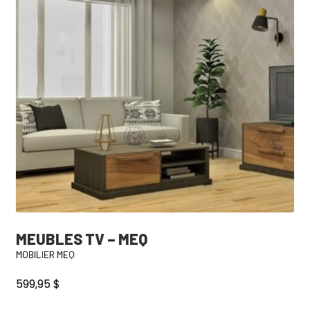
choisies
sur
la
page
du
produit
MEUBLES TV – MEQ
MOBILIER MEQ
599,95
$