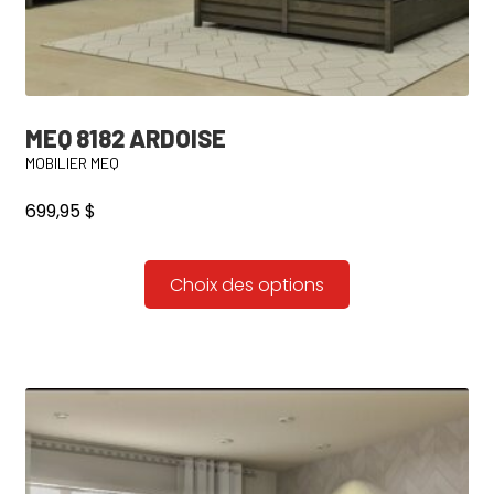
MEQ 8182 ARDOISE
MOBILIER MEQ
699,95
$
Ce
Choix des options
produit
a
plusieurs
variations.
Les
options
peuvent
être