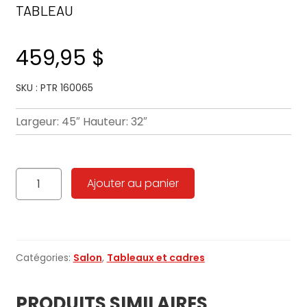
TABLEAU
459,95
$
SKU : PTR 160065
Largeur: 45″ Hauteur: 32″
quantité
Ajouter au panier
de
KOMBU
OL
1717
Catégories:
Salon
,
Tableaux et cadres
PRODUITS SIMILAIRES