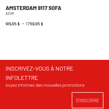
AMSTERDAM 9117 SOFA
AZUR
Plage
919,95
$
–
1759,95
$
de
prix :
919,95 $
à
1759,95 $
INSCRIVEZ-VOUS À NOTRE
INFOLETTRE
Soyez informez des nouvelles promotions
S'INSCRIRE