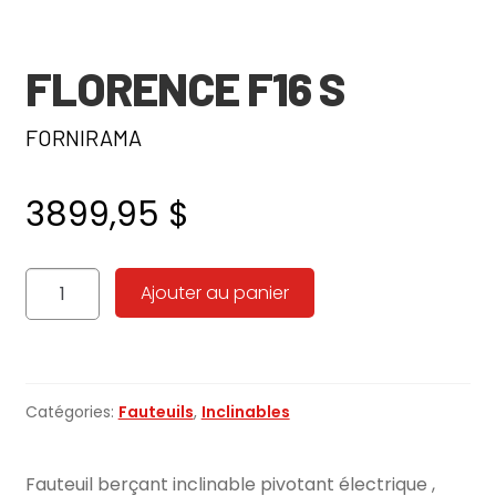
FLORENCE F16 S
FORNIRAMA
3899,95
$
quantité
Ajouter au panier
de
Florence
F16
S
Catégories:
Fauteuils
,
Inclinables
Fauteuil berçant inclinable pivotant électrique ,