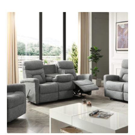
prix :
1959,95 $
à
4149,95 $