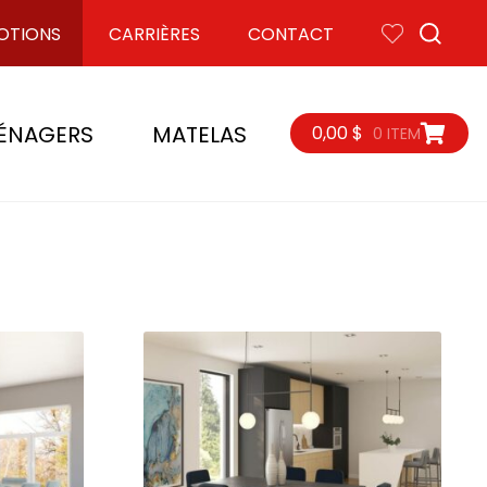
OTIONS
CARRIÈRES
CONTACT
RECHER
ÉNAGERS
MATELAS
0,00
$
0 ITEM