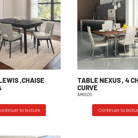
LEWIS ,CHAISE
TABLE NEXUS , 4 C
A
CURVE
AMISCO
ontinuer la lecture
Continuer la lectu