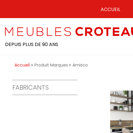
ALLER
ALLER
ACCUEIL
À
AU
LA
CONTENU
NAVIGATION
DEPUIS PLUS DE 90 ANS
Accueil
Produit Marques
Amisco
FABRICANTS